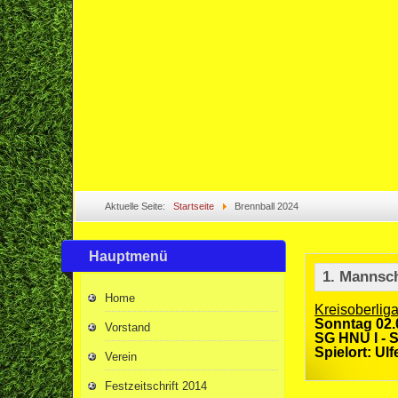
Aktuelle Seite:
Startseite
Brennball 2024
Hauptmenü
1. Mannsc
Home
Kreisoberlig
Sonntag 02.
Vorstand
SG HNU I - S
Spielort: Ulf
Verein
Festzeitschrift 2014