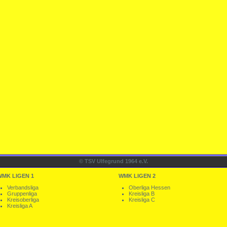
© TSV Ulfegrund 1964 e.V.
WMK LIGEN 1
WMK LIGEN 2
Verbandsliga
Oberliga Hessen
Gruppenliga
Kreisliga B
Kreisoberliga
Kreisliga C
Kreisliga A