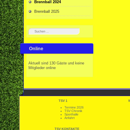
Brennball 2024
Brennball 2025
Online
Aktuell sind 130 Gäste und keine
Mitglieder online
TSV 1
Termine 2026
TSV Chronik
Sporthalle
Anfahrt
TSV KONTAKTE